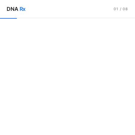
Skip
DNA
Rx
01 / 08
to
content